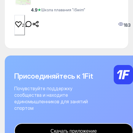
4.9
★
Школа плавания "iSwim"
183
2
Присоединяйтесь к 1Fit
Почувствуйте поддержку
сообщества и находите
единомышленников для занятий
спортом
Скачать приложение