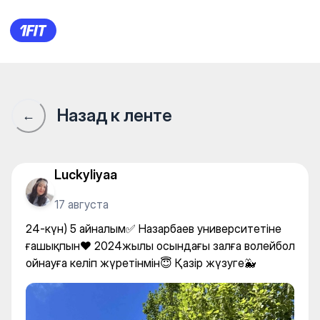
Школа плавания "iSwim": На
Назад к ленте
←
Luckyliyaa
17 августа
24-күн) 5 айналым✅ Назарбаев университетіне
ғашықпын❤️ 2024жылы осындағы залға волейбол
ойнауға келіп жүретінмін😇 Қазір жүзуге🐳