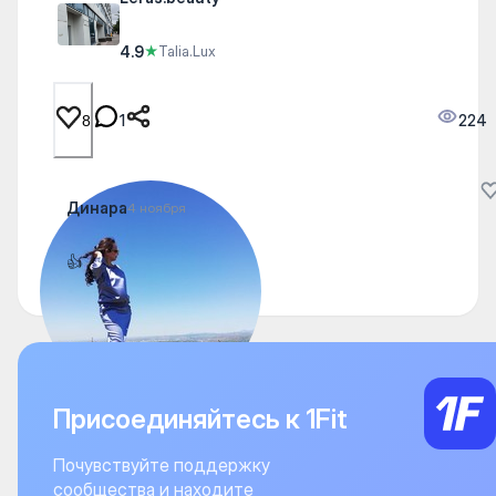
4.9
★
Talia.Lux
1
224
8
Динара
4 ноября
👍
Присоединяйтесь к 1Fit
Почувствуйте поддержку
сообщества и находите