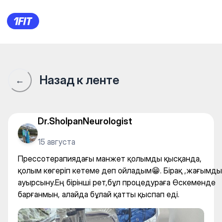
Leras.beauty — Neck massag
Назад к ленте
←
Dr.SholpanNeurologist
15 августа
Прессотерапиядағы манжет қолымды қысқанда,
қолым көгеріп кетеме деп ойладым😁. Бірақ ,жағымды
ауырсыну.Ең бірінші рет,бұл процедураға Өскеменде
барғанмын, алайда бұлай қатты қыспап еді.