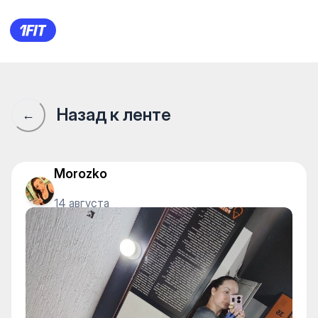
Gym Point — Gym
Назад к ленте
←
Morozko
14 августа