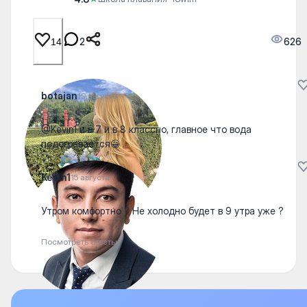
2
626
14
botajan
19 августа
@Kevin1 и в 7 и в 8 классно, главное что вода
подогревается😀
Kevin1
15 августа
Утром комфортно ? Не холодно будет в 9 утра уже ?
Посмотреть ответы