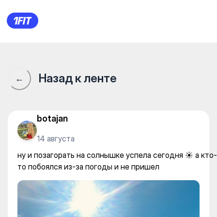
iSwim Оазис — Swimming
Назад к ленте
←
botajan
14 августа
ну и позагорать на солнышке успела сегодня ☀️ а кто-
то побоялся из-за погоды и не пришел