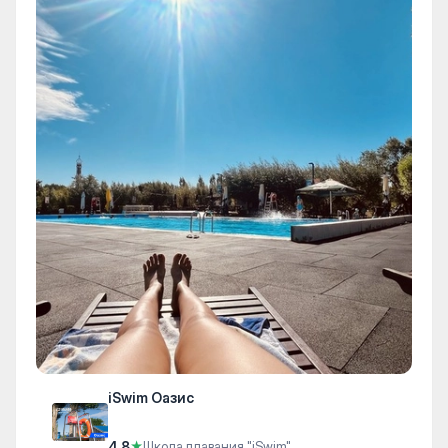
iSwim Оазис
4.8
★
Школа плавания "iSwim"