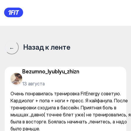
Arena fitness hub — Gym
Назад к ленте
←
Bezumno_lyublyu_zhizn
13 августа
Очень понравилась тренировка FitEnergy советую.
Кардиолог + попа + ноги + пресс. Я кайфанула. После
тренировки сходила в бассейн. Приятная боль в
мышцах ,давно( точнее 6лет уже) не тренировались, я
была в восторге. Боялась начинать ,ленитесь, а надо
было раньше.