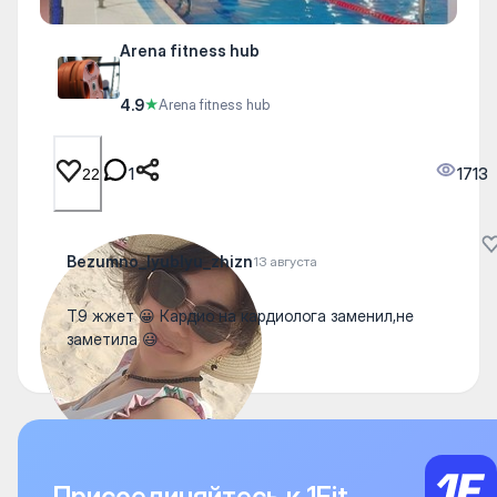
Arena fitness hub
4.9
★
Arena fitness hub
1
1713
22
Bezumno_lyublyu_zhizn
13 августа
Т9 жжет 😀 Кардио на кардиолога заменил,не
заметила 😃
Присоединяйтесь к 1Fit