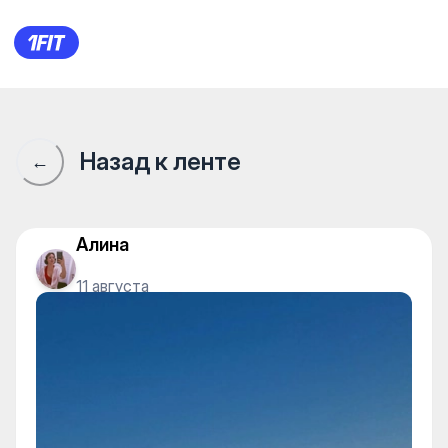
Сообщество 1Fit · 1Fit
Назад к ленте
←
Алина
11 августа