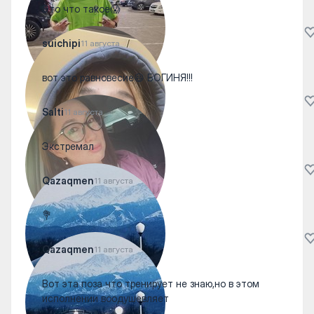
Это что такое😱
suichipi
11 августа
вот это равновесие😃 БОГИНЯ!!!
Salti
11 августа
Экстремал
Qazaqmen
11 августа
💐
Qazaqmen
11 августа
Вот эта поза что тренирует не знаю,но в этом
исполнении воодушевляет