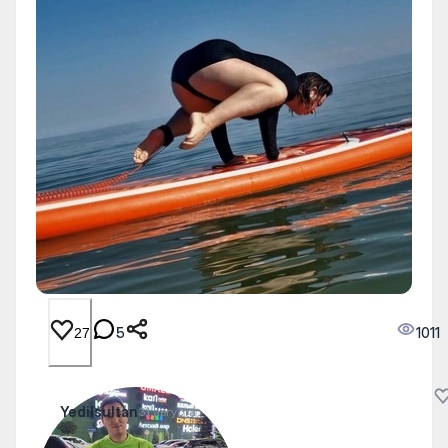
5
1011
27
Yedilsultan
31 августа