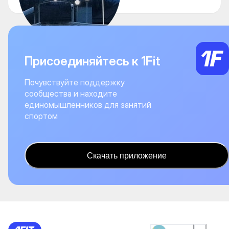
Присоединяйтесь к 1Fit
Почувствуйте поддержку
сообщества и находите
единомышленников для занятий
спортом
Скачать приложение