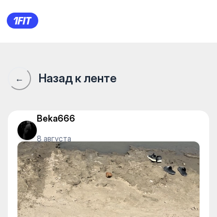
Сообщество 1Fit · 1Fit
Назад к ленте
←
Beka666
8 августа