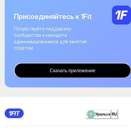
Присоединяйтесь к 1Fit
Почувствуйте поддержку
сообщества и находите
единомышленников для занятий
спортом
Скачать приложение
Уральск
RU