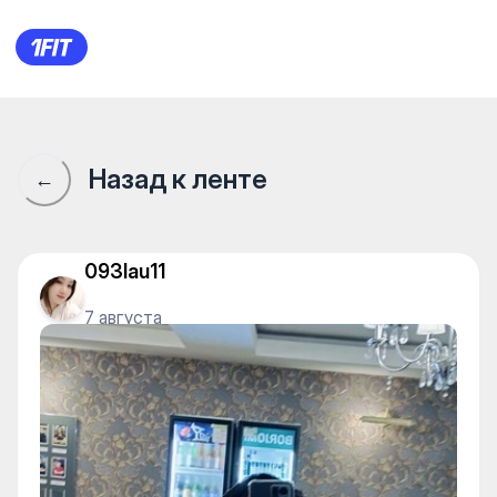
RIXFIT | ФИТНЕС • БАССЕЙН
Назад к ленте
←
093lau11
7 августа