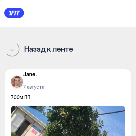
iSwim Оазис — Swimming
Назад к ленте
←
Jane.
7 августа
700м 🏊‍♀️