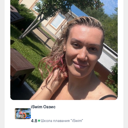
iSwim Оазис
4.8
★
Школа плавания "iSwim"