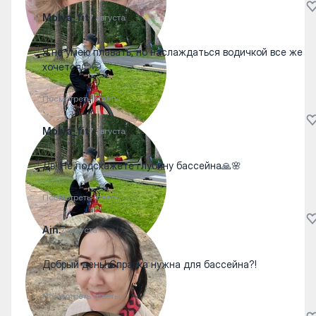
Molya_fit
7 августа
Я не умею плавать, но наслаждаться водичкой все же
хочется😊🤭
Посмотреть ответы
Molya_fit
7 августа
Дв! Не подскажете глубину бассейна🙏🌸
Посмотреть ответы
Ain.
7 августа
Добрый день! Справка нужна для бассейна?!
Посмотреть ответы