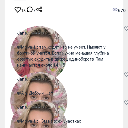
7
670
15
Jane.
13 августа
@Molya_fit там ходят кто не умеет. Ныряют у
бортиков, учатся. Если нужна меньшая глубина
советую сходить в дворец единоборств. Там
начинается около 1.4-1.5
Jane.
13 августа
@Ain. Добрый. Нет
Jane.
13 августа
@Molya_fit 1.8м на всех участках