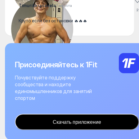
Timurikkrasavela
7 августа
2
Круто если без остановки 🔥🔥🔥
Присоединяйтесь к 1Fit
Почувствуйте поддержку
сообщества и находите
единомышленников для занятий
спортом
Скачать приложение