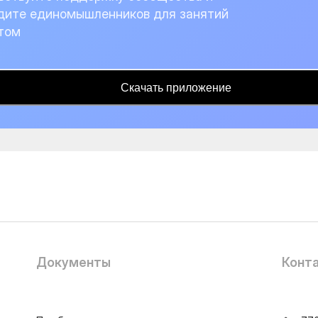
дите единомышленников для занятий
том
Скачать приложение
Документы
Конт