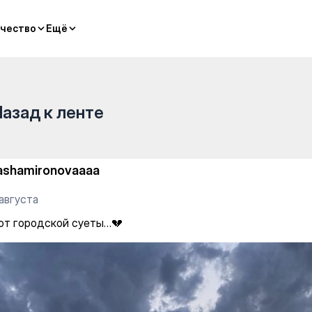

чество
чество
Ещё
Ещё
Назад к ленте
ashamironovaaaa
августа
 от городской суеты…💔