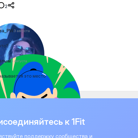
2
ssa_PW
3 августа
это?
йлым
3 августа
называется это место
соединяйтесь к 1Fit
вствуйте поддержку сообщества и