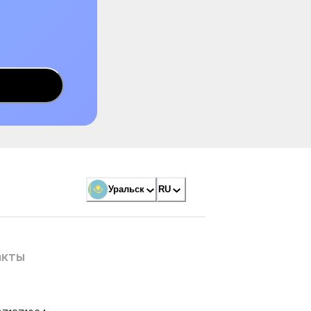
Уральск
RU
акты