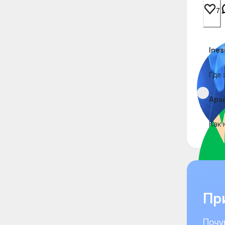
7
Ine
Где 
Ара
Как 
При
Почу