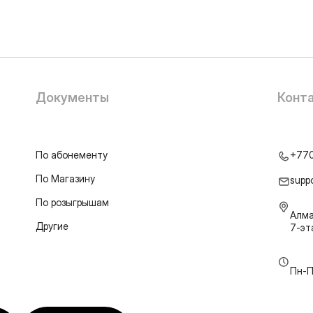
Документы
Конт
По абонементу
+77
По Магазину
supp
По розыгрышам
Алма
Другие
7-э
Пн-П