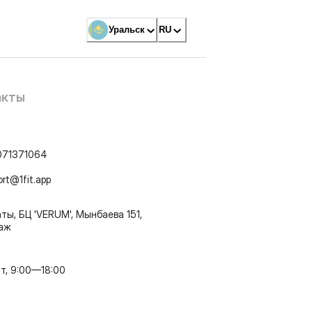
Уральск
RU
акты
071371064
ort@1fit.app
ты, БЦ 'VERUM', Мынбаева 151,
таж
т, 9:00—18:00