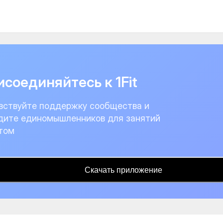
соединяйтесь к 1Fit
вствуйте поддержку сообщества и
дите единомышленников для занятий
том
Скачать приложение