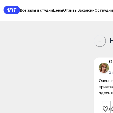
Очень понравилось занятие 
Все залы и студии
Все залы и студии
Цены
Цены
Отзывы
Отзывы
Вакансии
Вакансии
Сотрудни
Сотрудни
←
G
2 
Очень 
приятн
здесь и
3