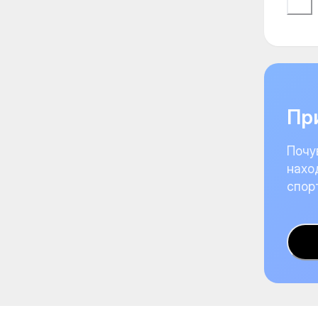
При
Почу
нахо
спор