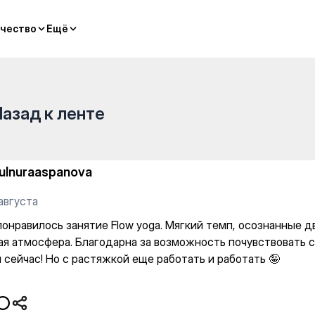
Flow yoga. Мягкий темп, осо
чество
чество
Ещё
Ещё
Назад к ленте
ulnuraaspanova
августа
понравилось занятие Flow yoga. Мягкий темп, осознанные 
ая атмосфера. Благодарна за возможность почувствовать с
 сейчас! Но с растяжкой еще работать и работать 🤪