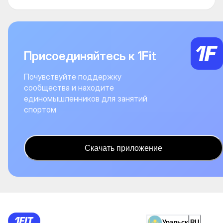
Присоединяйтесь к 1Fit
Почувствуйте поддержку
сообщества и находите
единомышленников для занятий
спортом
Скачать приложение
Уральск
RU