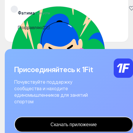
Фатима
1 августа
Поздравляю👏🏻
Присоединяйтесь к 1Fit
Почувствуйте поддержку
сообщества и находите
единомышленников для занятий
спортом
Скачать приложение