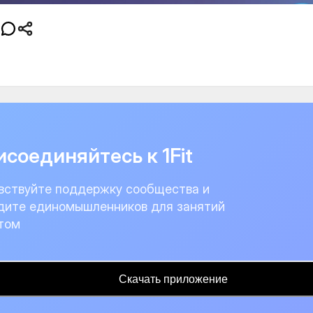
соединяйтесь к 1Fit
вствуйте поддержку сообщества и
дите единомышленников для занятий
том
Скачать приложение