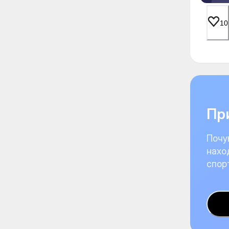
10
При
Почу
нахо
спор