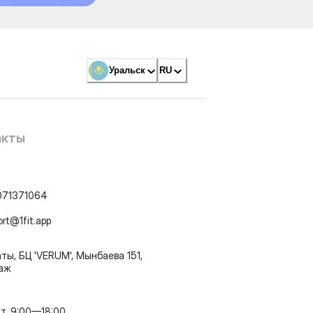
Уральск
RU
акты
071371064
ort@1fit.app
ты, БЦ 'VERUM', Мынбаева 151,
таж
т, 9:00—18:00