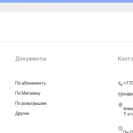
Документы
Конт
По абонементу
+77
По Магазину
supp
По розыгрышам
Алма
Другие
7-э
Пн-П