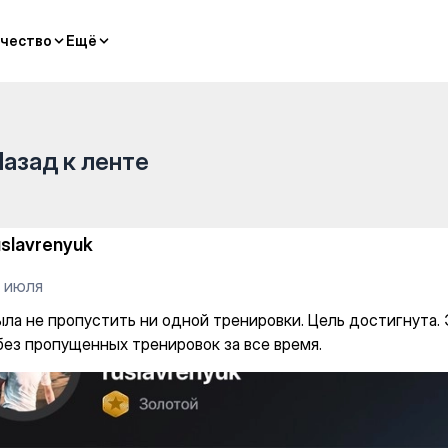
 одной тренировки. Цель дос
чество
чество
Ещё
Ещё
Назад к ленте
uslavrenyuk
1 июля
ыла не пропустить ни одной тренировки. Цель достигнута.
без пропущенных тренировок за все время.