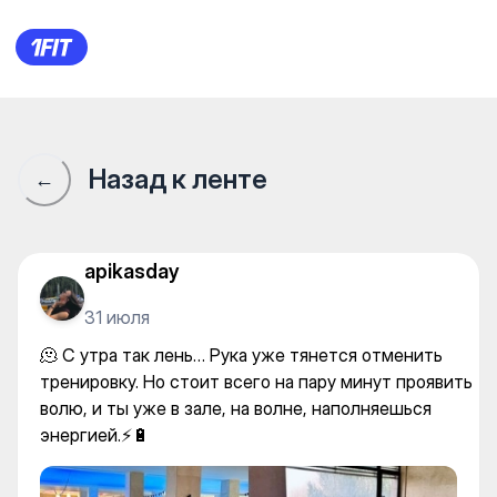
🫠 С утра так лень… Рука уж
Назад к ленте
←
apikasday
31 июля
🫠 С утра так лень… Рука уже тянется отменить
тренировку. Но стоит всего на пару минут проявить
волю, и ты уже в зале, на волне, наполняешься
энергией.⚡️🔋