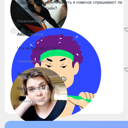
Здравствуйте можно узнать я новичок спрашивают ли
справку на бассейн?
Посмотреть ответы
Айбар
31 июля
Что за бассейн? Где?
Посмотреть ответы
Yelena
31 июля
Вау, что это за зал?
Посмотреть ответы