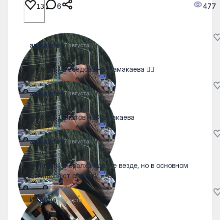
6
477
13
apikasday
7 августа
@Елена Мясоедова на Жамакаева 👍🏻
apikasday
7 августа
@Айбар Дулатов на Жамакаева
apikasday
7 августа
@Индира Маралхан да, не везде, но в основном
спрашивают справку
Индира
7 августа