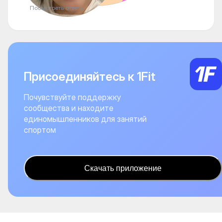
Посмотреть ответы
Присоединяйтесь к 1Fit
Почувствуйте поддержку
сообщества и находите
единомышленников для занятий
спортом
Скачать приложение