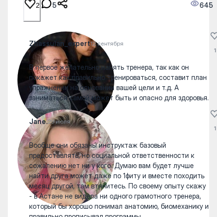
5
645
2
Zhassulan_expert
12 сентября
1
В первое желательно нанять тренера, так как он
покажет как правильно тренироваться, составит план
упражнении на основании вашей цели и т.д. А
заниматься самой может быть и опасно для здоровья.
Jane.
29 июля
1
Вообще они обязаны инструктаж базовый
предоставлять, но социальной ответственности к
сожалению нет ни у кого. Думаю вам будет лучше
найти друга может даже по 1фиту и вместе походить
месяц другой, там втянитесь. По своему опыту скажу
- в Астане не видела ни одного грамотного тренера,
который бы хорошо понимал анатомию, биомеханику и
правильно прописывал программы