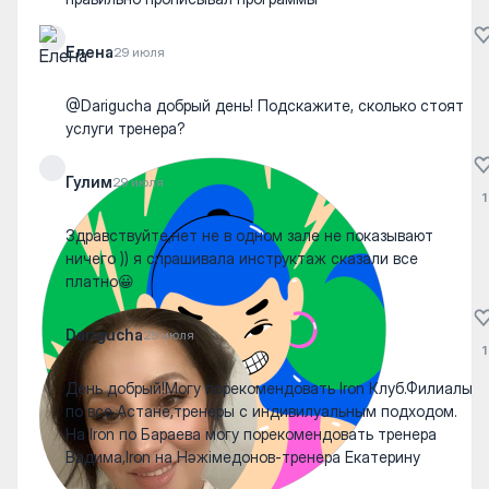
Елена
29 июля
@Darigucha добрый день! Подскажите, сколько стоят
услуги тренера?
Гулим
29 июля
1
Здравствуйте,нет не в одном зале не показывают
ничего )) я спрашивала инструктаж сказали все
платно😀
Darigucha
29 июля
1
День добрый!Могу порекомендовать Iron Клуб.Филиалы
по все Астане,тренеры с индивилуальным подходом.
На Iron по Бараева могу порекомендовать тренера
Вадима,Iron на Нәжімедонов-тренера Екатерину