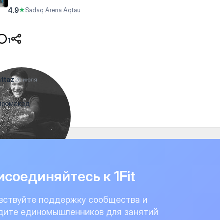
4.9
★
Sadaq Arena Aqtau
1
attaz
26 июля
промакод
соединяйтесь к 1Fit
вствуйте поддержку сообщества и
дите единомышленников для занятий