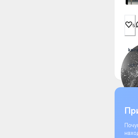
5
kair
Jok 
При
Почу
нахо