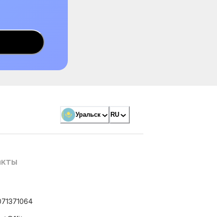
Уральск
RU
акты
071371064