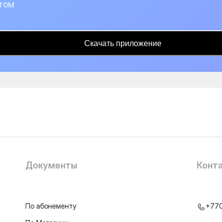
том
Скачать приложение
Документы
Конт
По абонементу
+77