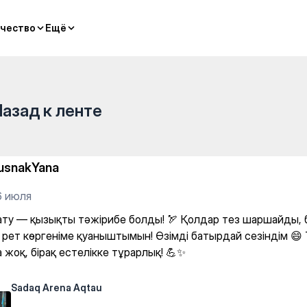
g
чество
чество
Ещё
Ещё
Назад к ленте
usnakYana
6 июля
ату — қызықты тәжірибе болды! 🏹 Қолдар тез шаршайды, 
р рет көргеніме қуаныштымын! Өзімді батырдай сезіндім 😄 
жоқ, бірақ естелікке тұрарлық! 💪✨
Sadaq Arena Aqtau