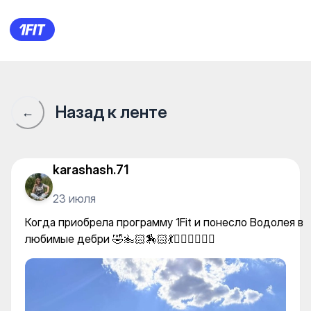
Когда приобрела программу 1Fi
Назад к ленте
←
karashash.71
23 июля
Когда приобрела программу 1Fit и понесло Водолея в
любимые дебри 🤣🏊🏻🏇🏻💃🚣🏻‍♀️🧘🏻‍♀️