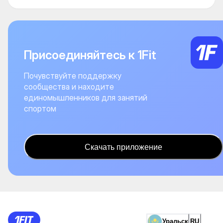
Присоединяйтесь к 1Fit
Почувствуйте поддержку
сообщества и находите
единомышленников для занятий
спортом
Скачать приложение
Уральск
RU