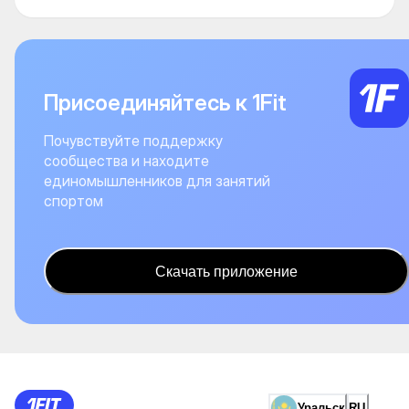
Присоединяйтесь к 1Fit
Почувствуйте поддержку
сообщества и находите
единомышленников для занятий
спортом
Скачать приложение
Уральск
RU