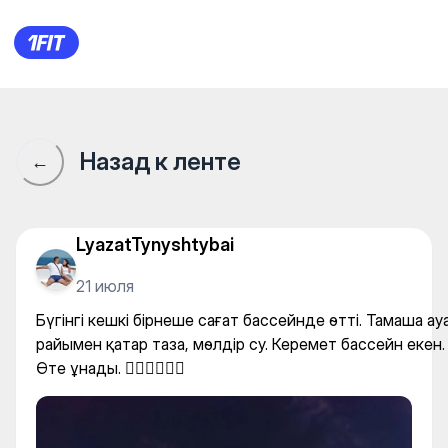
Бүгінгі кешкі бірнеше сағат
Назад к ленте
←
LyazatTynyshtybai
21 июля
Бүгінгі кешкі бірнеше сағат бассейнде өтті. Тамаша ау
райымен қатар таза, мөлдір су. Керемет бассейн екен.
Өте ұнады. 🏊‍♀️🚣‍♀️🧜‍♀️