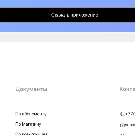
Скачать приложение
Документы
Конт
По абонементу
+77
По Магазину
supp
По розыгрышам