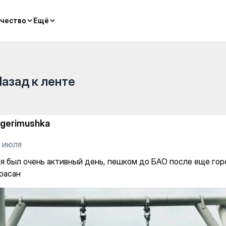
й день, пешком до БАО посл
чество
чество
Ещё
Ещё
Назад к ленте
igerimushka
9 июля
я был очень активный день, пешком до БАО после еще гор
расан