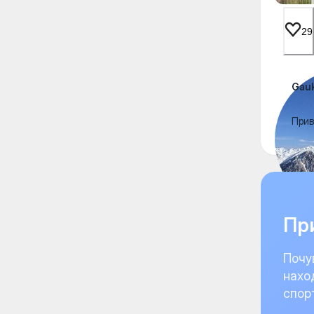
29
Gauk
Прив
При
Почу
нахо
спор