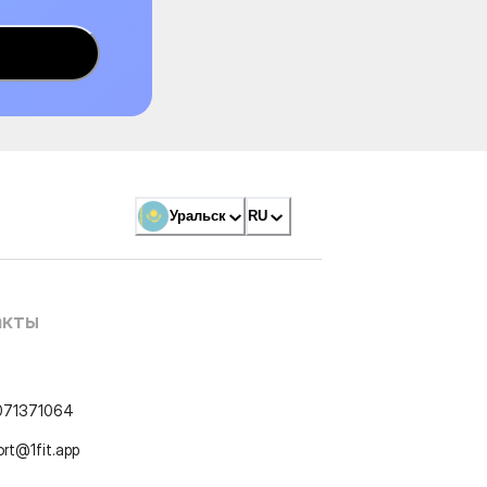
Уральск
RU
акты
071371064
ort@1fit.app