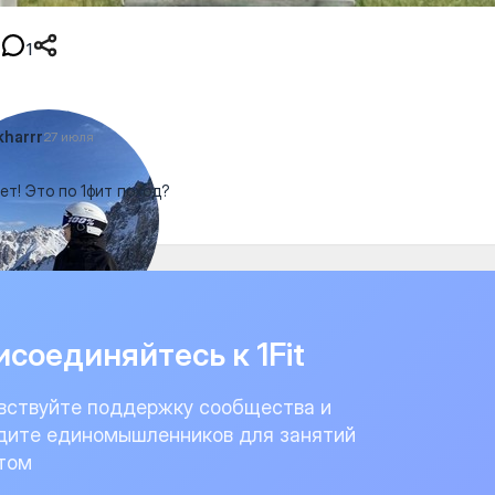
1
harrr
27 июля
ет! Это по 1фит поход?
соединяйтесь к 1Fit
вствуйте поддержку сообщества и
дите единомышленников для занятий
том