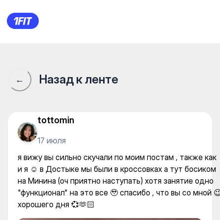
Bubblzz | Минина — Yoga
Назад к ленте
←
tottomin
17 июля
я вижу вы сильно скучали по моим постам , также как
и я ☺️ в Достыке мы были в кроссовках а тут босиком
на Минина (оч приятно наступать) хотя занятие одно
"функционал" на это все 🥹 спасибо , что вы со мной 
хорошего дня 💞🫶🏻