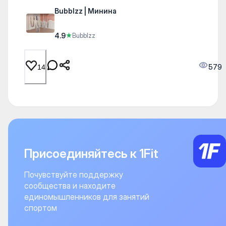
Bubblzz | Минина
4.9
★
Bubblzz
579
14
Присоединяйтесь к 1Fit
Почувствуйте поддержку
сообщества и находите
единомышленников для занятий
спортом