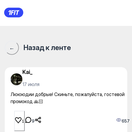
Люююдии добрые! Скиньте, п
Назад к ленте
←
Kai_
17 июля
Люююдии добрые! Скиньте, пожалуйста, гостевой
промокод 🙏🏻
9
657
1