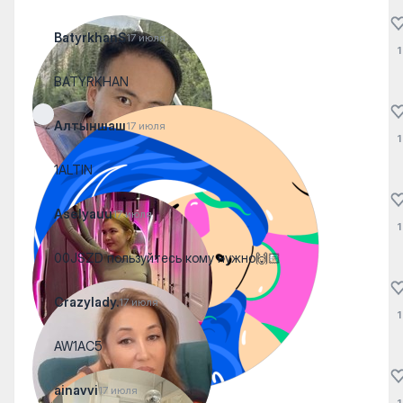
BatyrkhanS
17 июля
1
BATYRKHAN
Алтыншаш
17 июля
1
1ALTIN
Aselyauu
17 июля
1
00JSZD пользуйтесь кому нужно🙌🏻
Crazylady.
17 июля
1
AW1AC5
ainavvi
17 июля
1