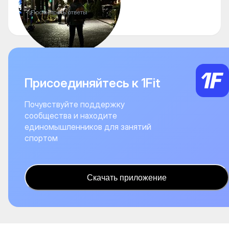
Посмотреть ответы
Присоединяйтесь к 1Fit
Почувствуйте поддержку
сообщества и находите
единомышленников для занятий
спортом
Скачать приложение