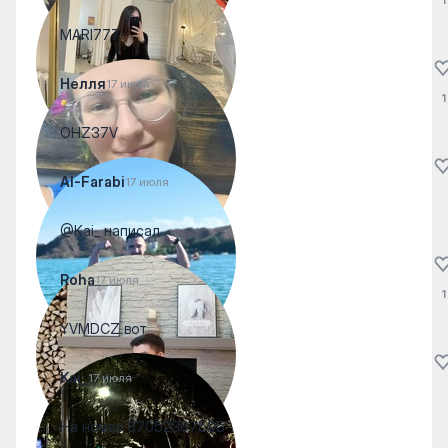
MARI777
Нелля
17 июля
1
OHZ37V
Al-Farabi
17 июля
@Kai_ написал
Roha
17 июля
1
YVMDCZ вот
Kai_
17 июля
На номер 87052367595