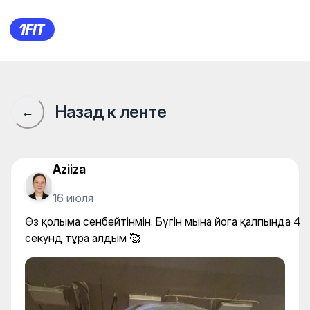
Өз қолыма сенбейтінмін. Бү
Назад к ленте
←
Aziiza
16 июля
Өз қолыма сенбейтінмін. Бүгін мына йога қалпында 4
секунд тұра алдым 🥰