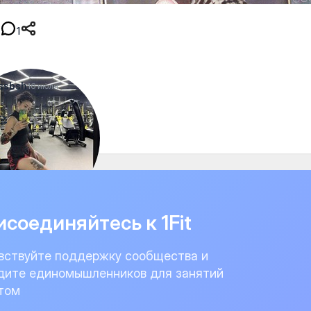
1
ssbsh
16 июля
🥰
соединяйтесь к 1Fit
вствуйте поддержку сообщества и
дите единомышленников для занятий
том