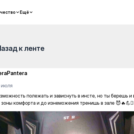
и зависнуть в инсте, но ты 
чество
чество
Ещё
Ещё
Назад к ленте
eraPantera
5 июля
озможность полежать и зависнуть в инсте, но ты берешь 
 зоны комфорта и до изнеможения тренишь в зале 😈🔥💪🏋️‍