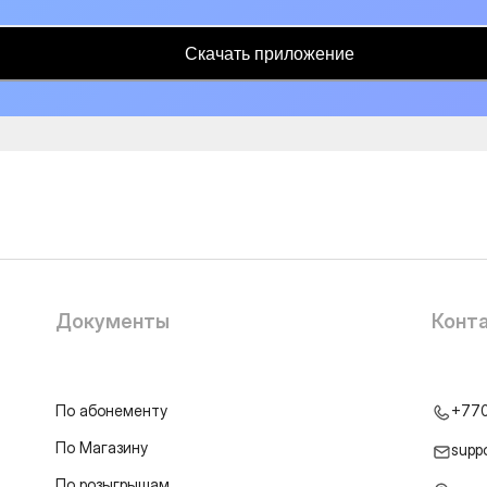
Скачать приложение
Документы
Конт
По абонементу
+77
По Магазину
supp
По розыгрышам