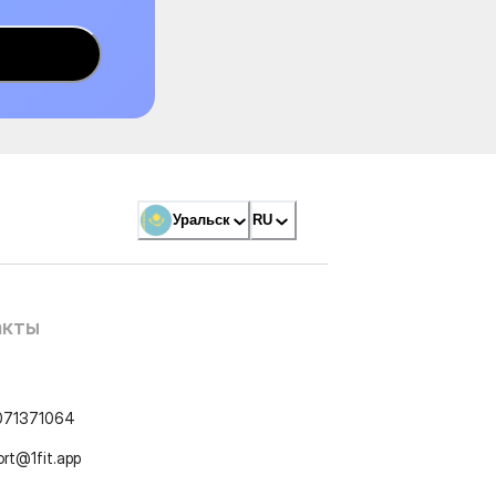
Уральск
RU
акты
071371064
ort@1fit.app