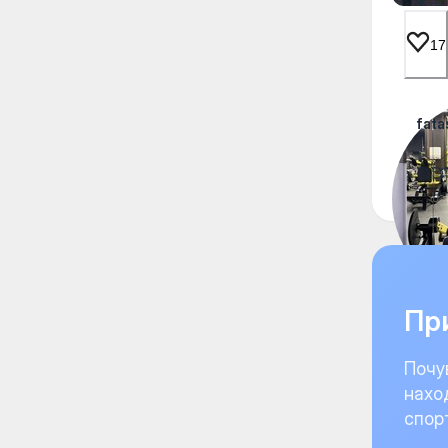
17
fata
🥰🥰
При
Почу
нахо
спор