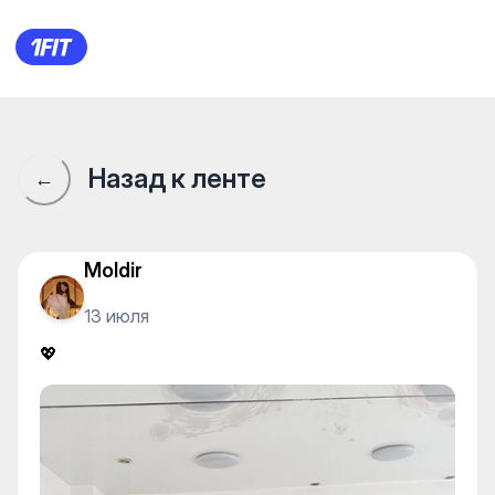
Балетики студия танцев — K
Назад к ленте
←
Moldir
13 июля
💖