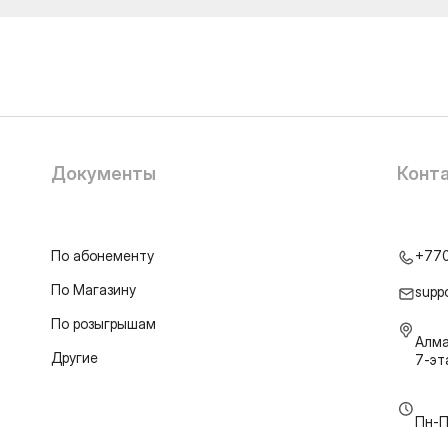
Документы
Конт
По абонементу
+77
По Магазину
supp
По розыгрышам
Алма
Другие
7-э
Пн-П