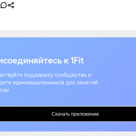
соединяйтесь к 1Fit
вствуйте поддержку сообщества и
дите единомышленников для занятий
том
Скачать приложение