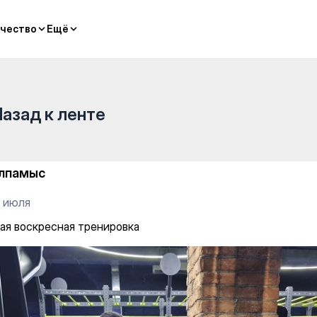
ровка
чество
чество
Ещё
Ещё
Назад к ленте
лпамыс
3 июля
ая воскресная тренировка