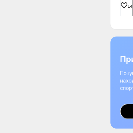
14
При
Почу
нахо
спор