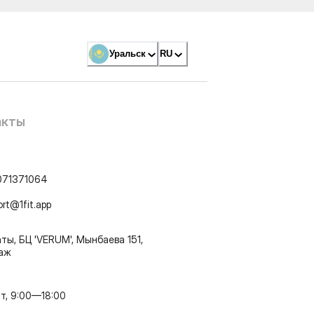
Уральск
RU
акты
071371064
ort@1fit.app
ты, БЦ 'VERUM', Мынбаева 151,
таж
т, 9:00—18:00