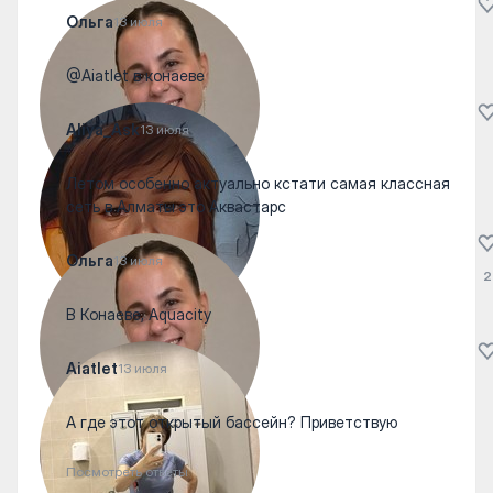
Ольга
13 июля
@Aiatlet в конаеве
Aliya_Ask
13 июля
Летом особенно актуально кстати самая классная
сеть в Алматы это Аквастарс
Ольга
13 июля
2
В Конаеве, Аquacity
Aiatlet
13 июля
А где этот открытый бассейн? Приветствую
Посмотреть ответы