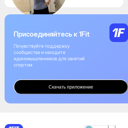
Присоединяйтесь к 1Fit
Почувствуйте поддержку
сообщества и находите
единомышленников для занятий
спортом
Скачать приложение