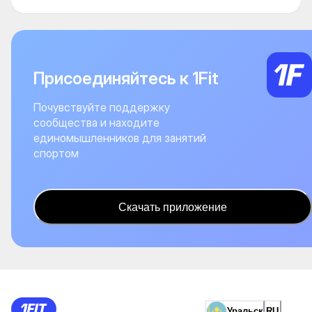
Присоединяйтесь к 1Fit
Почувствуйте поддержку
сообщества и находите
единомышленников для занятий
спортом
Скачать приложение
Уральск
RU