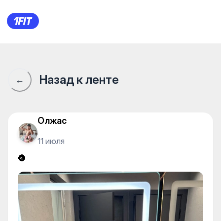
🌚
Назад к ленте
←
Олжас
11 июля
🌚