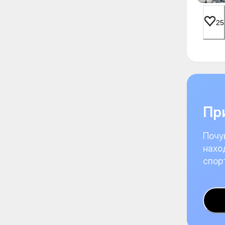
25
При
Почу
нахо
спор