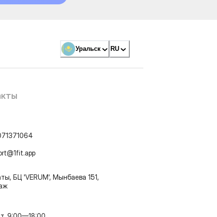
Уральск
RU
акты
071371064
ort@1fit.app
ты, БЦ 'VERUM', Мынбаева 151,
таж
т, 9:00—18:00