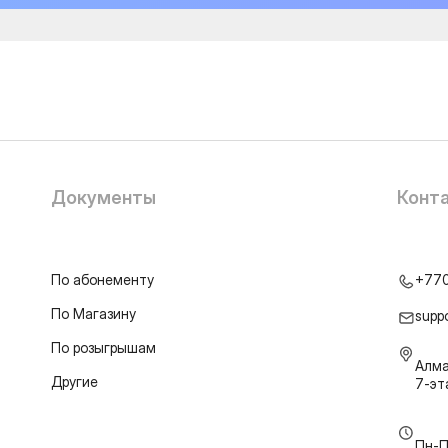
Документы
Конт
По абонементу
+77
По Магазину
supp
По розыгрышам
Алма
Другие
7-э
Пн-П