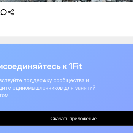
соединяйтесь к 1Fit
вствуйте поддержку сообщества и
дите единомышленников для занятий
том
Скачать приложение