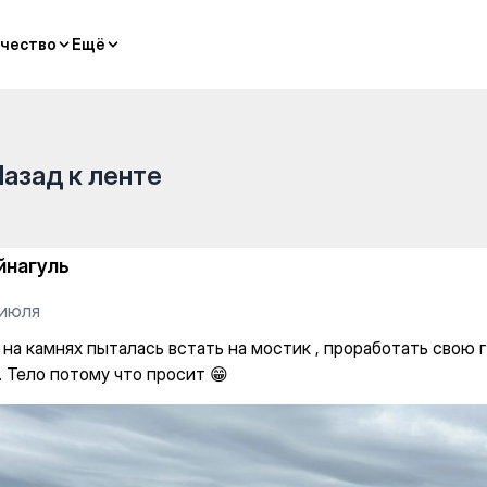
стать на мостик , проработа
чество
чество
Ещё
Ещё
Назад к ленте
йнагуль
 июля
 на камнях пыталась встать на мостик , проработать свою
. Тело потому что просит 😁