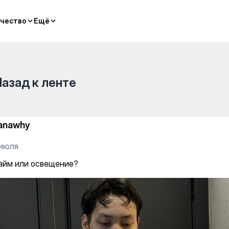
чество
чество
Ещё
Ещё
Назад к ленте
anawhy
 июля
айм или освещение?