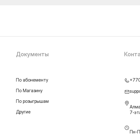
Документы
Конт
По абонементу
+77
По Магазину
supp
По розыгрышам
Алма
Другие
7-э
Пн-П