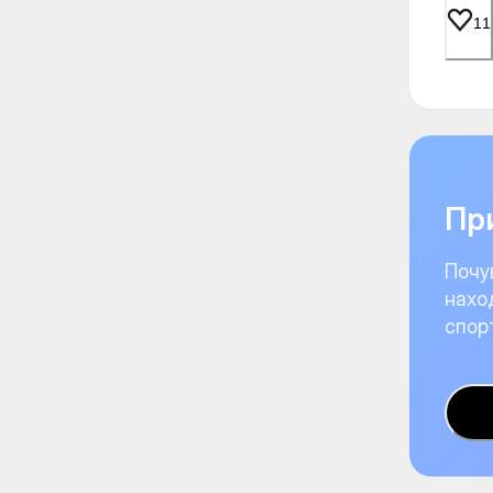
11
При
Почу
нахо
спор