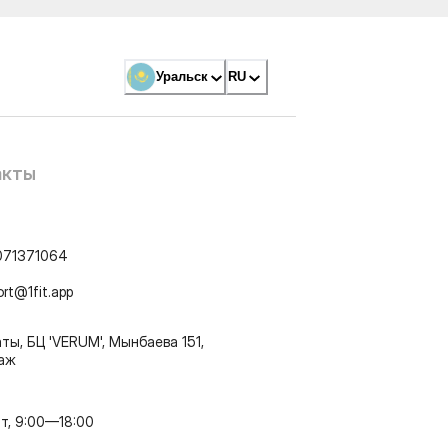
Уральск
RU
акты
071371064
ort@1fit.app
ты, БЦ 'VERUM', Мынбаева 151,
таж
т, 9:00—18:00