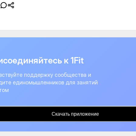
соединяйтесь к 1Fit
вствуйте поддержку сообщества и
дите единомышленников для занятий
том
Скачать приложение