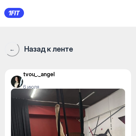
Alta pole studio — Yoga
Назад к ленте
←
tvou_._angel
6 июля