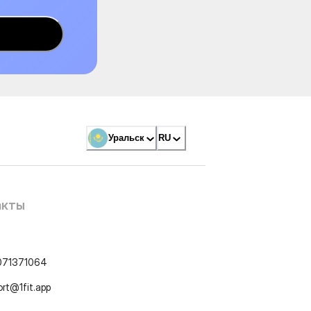
Уральск
RU
акты
071371064
ort@1fit.app