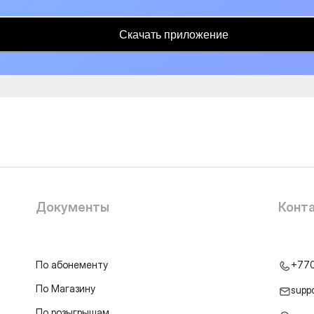
Скачать приложение
Документы
Конт
По абонементу
+77
По Магазину
supp
По розыгрышам