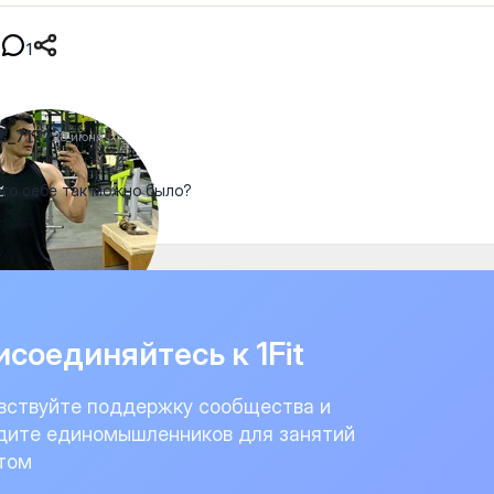
1
s_7172
28 июня
го себе так можно было?
соединяйтесь к 1Fit
вствуйте поддержку сообщества и
дите единомышленников для занятий
том