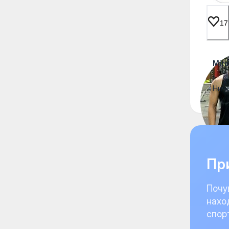
17
Mira
Ниче
При
Почу
нахо
спор