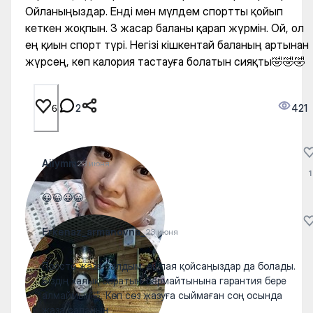
Ойланыңыздар. Енді мен мүлдем спортты қойып
кеткен жоқпын. 3 жасар баланы қарап жүрмін. Ой, ол
ең қиын спорт түрі. Негізі кішкентай баланың артынан
жүрсең, көп калория тастауға болатын сияқты🤣🤣🤣
2
421
6
Aiiymm
23 июня
1
😀😀😀😀
Erkenaz_armanovna_
23 июня
Просто жаза салдым, ашпая қойсаңыздар да болады.
Біздің халық баратын-бармайтынына гарантия бере
алмаймын🤣. Көп сөз жазуға сыймаған соң осында
жаза салайын