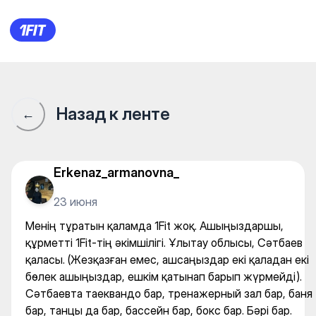
Менің тұратын қаламда 1Fit 
Назад к ленте
←
Erkenaz_armanovna_
23 июня
Менің тұратын қаламда 1Fit жоқ. Ашыңыздаршы,
құрметті 1Fit-тің әкімшілігі. Ұлытау облысы, Сәтбаев
қаласы. (Жезқазған емес, ашсаңыздар екі қаладан екі
бөлек ашыңыздар, ешкім қатынап барып жүрмейді).
Сәтбаевта таеквандо бар, тренажерный зал бар, баня
бар, танцы да бар, бассейн бар, бокс бар. Бәрі бар.