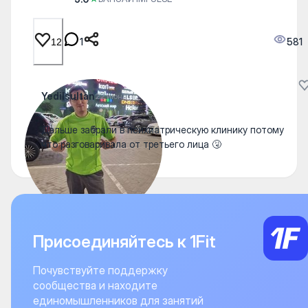
1
581
12
Yedilsultan
22 июня
Дальше забрали в психиатрическую клинику потому
что разговаривала от третьего лица 🤧
Присоединяйтесь к 1Fit
Почувствуйте поддержку
сообщества и находите
единомышленников для занятий