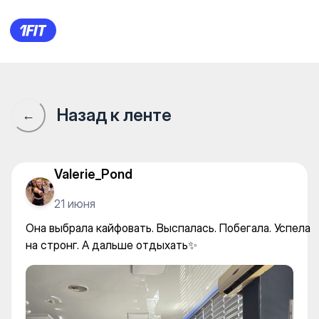
БАНЗАЙ IMPULSE — Yoga
Назад к ленте
←
Valerie_Pond
21 июня
Она выбрала кайфовать. Выспалась. Побегала. Успела
на стронг. А дальше отдыхать✨️