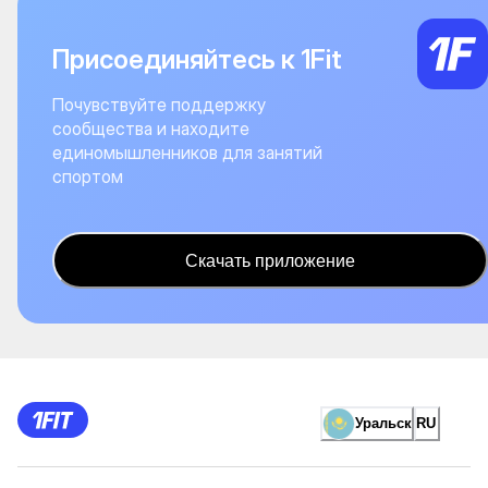
Присоединяйтесь к 1Fit
Почувствуйте поддержку
сообщества и находите
единомышленников для занятий
спортом
Скачать приложение
Уральск
RU