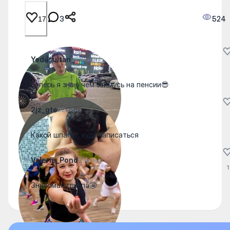
3
524
17
Yedilsultan
22 июня
Теперь я знаю чем займусь на пенсии😎
2jz_gte
22 июня
Какой шпагат, куда записаться
Valerie_Pond
21 июня
1
Знакомая группа🤩