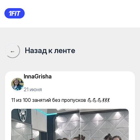
БАНЗАЙ IMPULSE — Yoga
Назад к ленте
←
InnaGrisha
21 июня
11 из 100 занятий без пропусков 💪💪💪💃💃💃