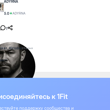
ADYRNA
5.0
★
ADYRNA
1
oker_Aktobe
23 июня
мет!
соединяйтесь к 1Fit
вствуйте поддержку сообщества и