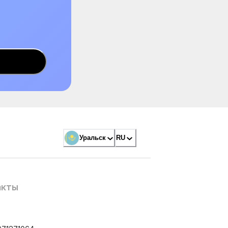
Уральск
RU
акты