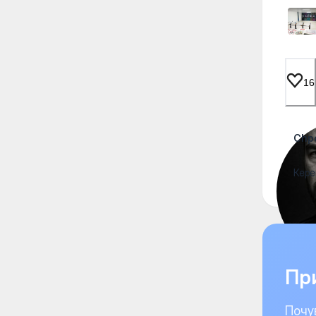
16
Chp
Кере
При
Почу