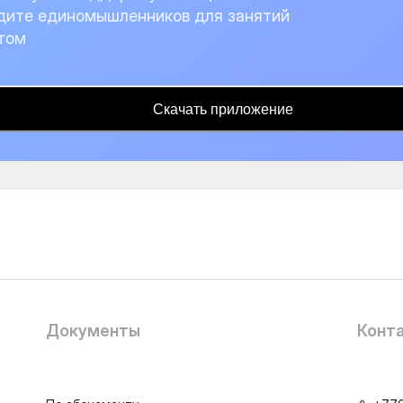
дите единомышленников для занятий
том
Скачать приложение
Документы
Конт