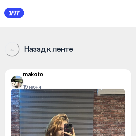
REY PRODUCTION — Stretching
Назад к ленте
←
makoto
19 июня