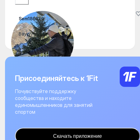
Sem186636
22 июня
Вауууу
Присоединяйтесь к 1Fit
Почувствуйте поддержку
сообщества и находите
единомышленников для занятий
спортом
Скачать приложение