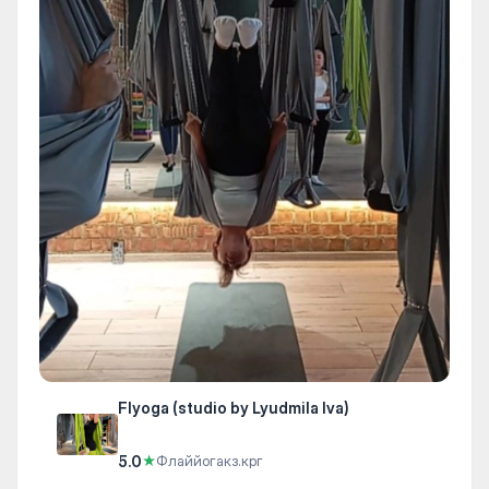
Flyoga (studio by Lyudmila Iva)
5.0
★
Флаййогакз.крг