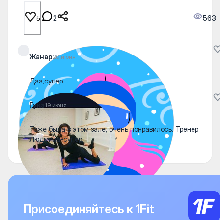
2
563
5
Жанар
20 июня
Даа,супер
Гука
19 июня
Тоже была в этом зале, очень понравилось. Тренер
Людмила-супер.
Присоединяйтесь к 1Fit