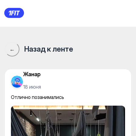
Flyoga (studio by Lyudmila Iva
Назад к ленте
←
Жанар
18 июня
Отлично позанимались