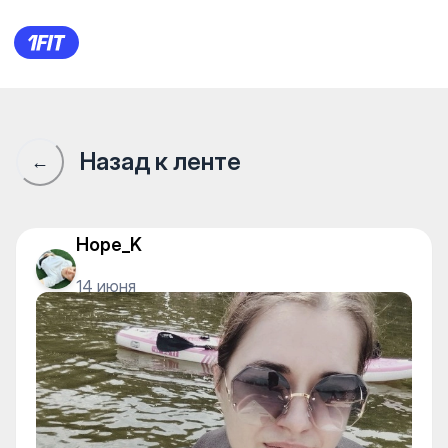
SunSup — Tourism
Назад к ленте
←
Hope_K
14 июня