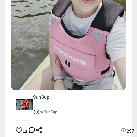
SunSup
5.0
★
SunSup
297
11