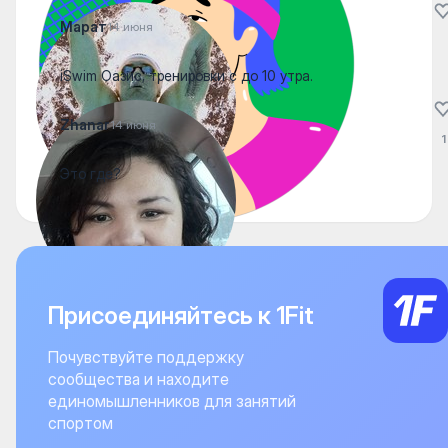
Марат
14 июня
iSwim Оазис, тренировки с до 10 утра.
Zhanar
14 июня
1
Это где?
Присоединяйтесь к 1Fit
Почувствуйте поддержку
сообщества и находите
единомышленников для занятий
спортом