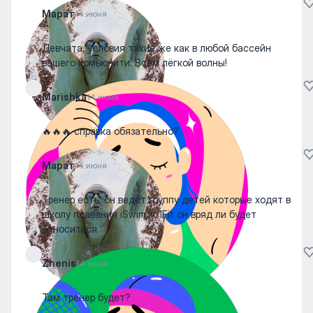
Марат
14 июня
Девчата, условия такие же как в любой бассейн
вашего комьюнити. Всем лёгкой волны!
Marishka
14 июня
🔥🔥🔥 справка обязательно?
Марат
14 июня
Тренер есть, он ведёт группу детей которые ходят в
школу плавания iSwim, к 1Fit он вряд ли будет
относиться.
Zhenis
14 июня
Там тренер будет?