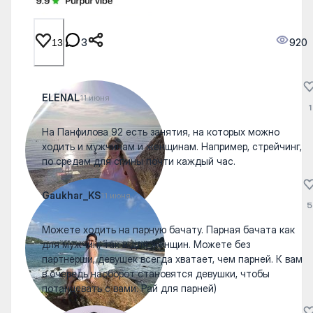
3
920
13
ELENAL
11 июня
1
На Панфилова 92 есть занятия, на которых можно
ходить и мужчинам и женщинам. Например, стрейчинг,
по средам для спины почти каждый час.
Gaukhar_KS
11 июня
5
Можете ходить на парную бачату. Парная бачата как
для мужчин, так и для женщин. Можете без
партнерши, девушек всегда хватает, чем парней. К вам
в очередь наоборот становятся девушки, чтобы
потанцевать с вами. Рай для парней)