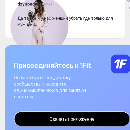
dzyubadari
11 июня
3
Да также и у нас женщин убрать где только для
мужчин👍🏻
Присоединяйтесь к 1Fit
Почувствуйте поддержку
сообщества и находите
единомышленников для занятий
спортом
Скачать приложение