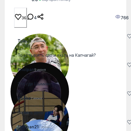
4
766
36
Tulkun
10 июня
То есть взять сап и ехать на Капчагай?
Sholpan
9 июня
Это где Шымкент
Iro4ka
7 июня
На весь день
Sholpan21
7 июня