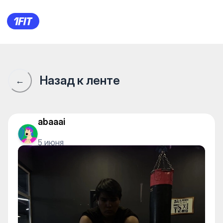
Fitness Point (Buy Park) — Gy
Назад к ленте
←
abaaai
5 июня