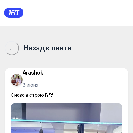
Сново в строю💪🏻
Назад к ленте
←
Arashok
3 июня
Сново в строю💪🏻