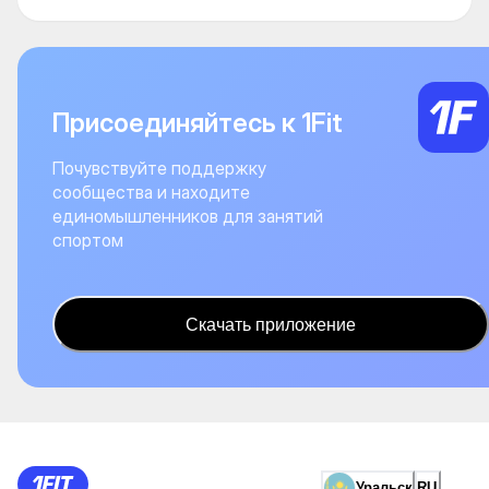
Присоединяйтесь к 1Fit
Почувствуйте поддержку
сообщества и находите
единомышленников для занятий
спортом
Скачать приложение
Уральск
RU