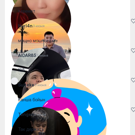
Керемет
Nurl4n
3 июня
мощно мошно✊👍✊✊
AIDAR85
3 июня
185
Sulteke
3 июня
Канша бойын
Tengen
3 июня
Так держать