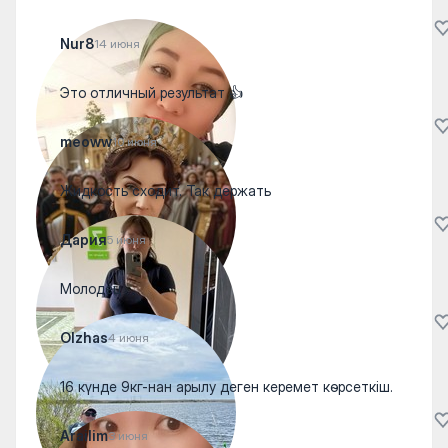
Nur8
14 июня
Это отличный результат 👍
meoww
10 июня
Жидкость сходит. Так держать
Дария
5 июня
Молодец
Olzhas
4 июня
16 күнде 9кг-нан арылу деген керемет көрсеткіш.
Arailim
3 июня