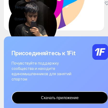
Tengen
3 июня
Өлімғо
Присоединяйтесь к 1Fit
Почувствуйте поддержку
сообщества и находите
единомышленников для занятий
спортом
Скачать приложение