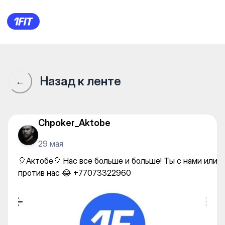
🎈Актобе🎈 Нас все больше и
Назад к ленте
←
Chpoker_Aktobe
29 мая
🎈Актобе🎈 Нас все больше и больше! Ты с нами или
против нас 😂 +77073322960