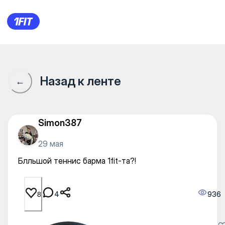
Блльшой теннис барма 1fit-т
Назад к ленте
←
Simon387
29 мая
Блльшой теннис барма 1fit-та?!
4
936
8