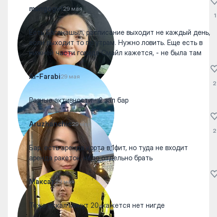
mangogirl
29 мая
1
Есть Баганашыл, расписание выходит не каждый день,
если выходит то по утрам. Нужно ловить. Еще есть в
нижней части города Смайл кажется, - не была там
Al-Farabi
29 мая
2
Разные активности - 2 зал бар
Aruzhanchic
29 мая
2
Бар, есть аренда корта в 1фит, но туда не входит
аренда ракеток, надо отдельно брать
Максат
29 мая
Тоже искал минут 20, кажется нет нигде