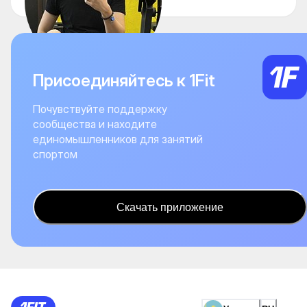
Присоединяйтесь к 1Fit
Почувствуйте поддержку
сообщества и находите
единомышленников для занятий
спортом
Скачать приложение