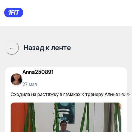
Женская фитнес студия Top
Назад к ленте
←
Anna250891
27 мая
Сходила на растяжку в гамаках к тренеру Алине✨🫶✨